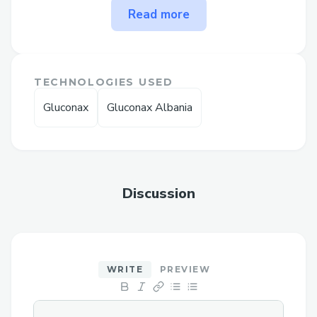
The problem Gluconax solves
Read more
Udhëzime hap pas hapi për përdorimin e
Gluconax
Është e përshkruar marrja e Gluconax para
TECHNOLOGIES USED
festës, siç tregohet nga udhëzimet që
Gluconax
Gluconax Albania
shoqërojnë artikullin. Pjesa më e madhe e
përditshme nuk duhet të tejkalohet për
të marrë rezultate ideale. Përdorimi
normal i Gluconax në kombinim me një
regjim të shëndoshë të të ngrënit dhe
Discussion
punës aktive mund të rrisë thelbësisht
kontrollin e diabetit dhe të punojë në
kënaqësinë personale.
fund
WRITE
PREVIEW
Gluconax është një shtesë e besueshme
diete që u jep përparësi të ndryshme