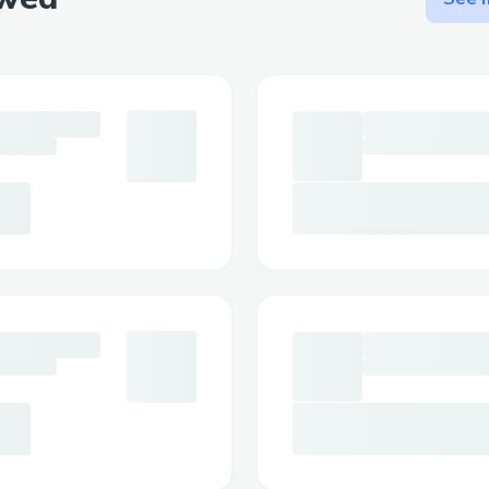
https://sketchfab.com/3d-models/arthr
honduras-d6bf233461ee4e4eb48e4c02
https://www.quora.com/unanswered/W
https://forum.enscape3d.com/wcf/inde
arthromaxgel/#about
https://forum.enscape3d.com/wcf/inde
arthromaxgel/#wall
https://fueler.io/arthromaxgel
https://brasil.babycenter.com/thread/
f%C3%B3rmula-de-acci%C3%B3n-r%C3
alivio-calmante-honduras
https://www.eventbrite.com/e/arthrom
accion-rapida-para-un-alivio-calmante-