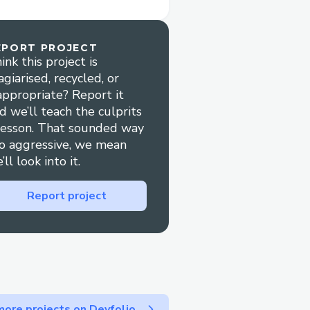
ones de hombres y
 para ayudarlos a
EPORT PROJECT
ncontrar algunas ofertas
ink this project is
oficial. El profesor Nenad
agiarised, recycled, or
appropriate? Report it
s Balcanes, cree que
d we’ll teach the culprits
iar el dolor y otros
lesson. That sounded way
o aggressive, we mean
’ll look into it.
Report project
/arthromax/
YY
ore projects on Devfolio