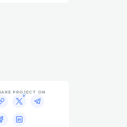
e mejoran la producción
lizan son aquellas que son
artritis. No menos de dos
 para mantenerse en
 puede comprar a un precio
iones en foros sobre
aliviar el dolor.
ativos.
umento de la producción
to íntegramente de
HARE PROJECT ON
os, tendones y
. El alivio rápido de la
 el malestar se logra al
e en los tejidos. Además
 que la piel recupere su