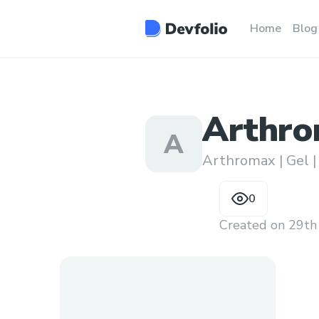
Home
Blog
Arthr
A
Arthromax | Gel |
0
Created on
29th