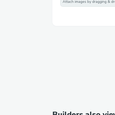
Attach images by dragging & dro
Builders also vi