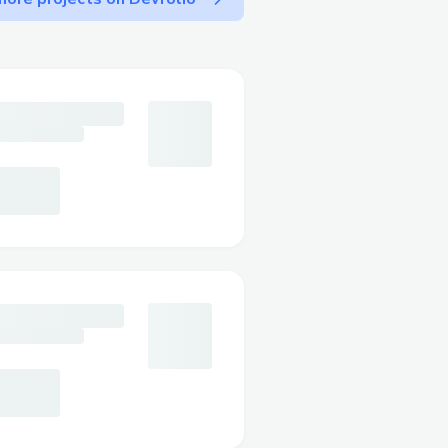
omax-gel-precio-en-
e50bd5ee/properties
hat-is-ArthroMAX
x.php?user/84484-
x.php?user/84484-
10773195/arthromax-gel-
%A1pida-para-un-
ax-gel-formula-de-
honduras-tickets-