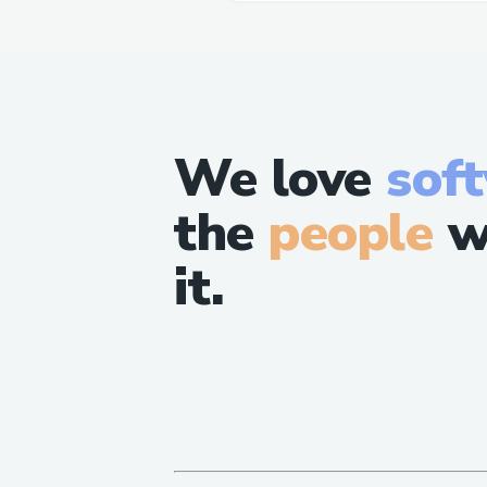
We love
sof
the
people
w
it.