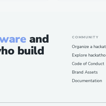
964739470727?aff=oddtdtcreator
https://www.provenexpert.com/arthro
tware
and
COMMUNITY
ho build
Organize a hacka
Explore hackatho
Code of Conduct
Brand Assets
Documentation