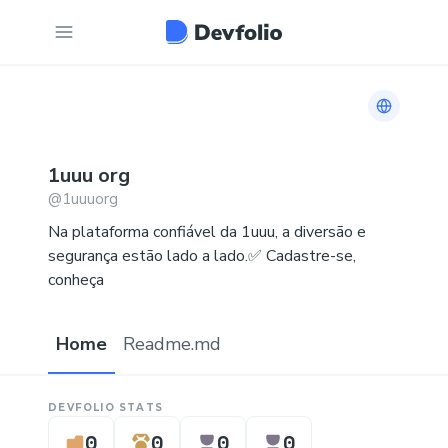
Link to h
1uuu
org
@
1uuuorg
Na plataforma confiável da 1uuu, a diversão e
segurança estão lado a lado.✅ Cadastre-se,
conheça
Home
Readme.md
DEVFOLIO STATS
0
0
0
0