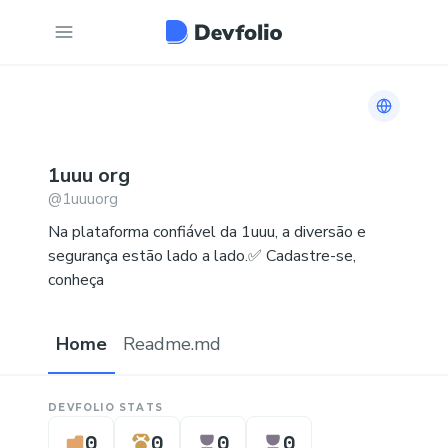
Link to h
1uuu
org
@
1uuuorg
Na plataforma confiável da 1uuu, a diversão e
segurança estão lado a lado.✅ Cadastre-se,
conheça
Home
Readme.md
DEVFOLIO STATS
0
0
0
0