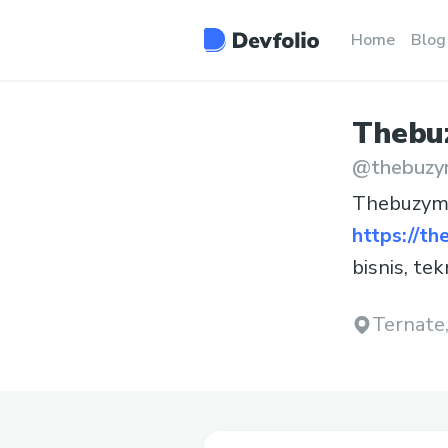
Home
Blog
Thebu
@
thebuz
Thebuzyma
https://t
bisnis, te
Ternate,