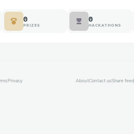
0
0
PRIZES
HACKATHONS
rms
Privacy
About
Contact us
Share fee