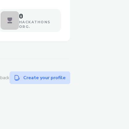
0
HACKATHONS
ORG.
dback
Create your profile