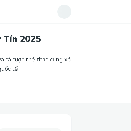
y Tín 2025
và cá cược thể thao cùng xổ
quốc tế