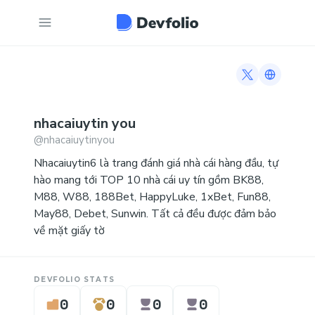
Twitter profi
Link to h
nhacaiuytin
you
@
nhacaiuytinyou
Nhacaiuytin6 là trang đánh giá nhà cái hàng đầu, tự
hào mang tới TOP 10 nhà cái uy tín gồm BK88,
M88, W88, 188Bet, HappyLuke, 1xBet, Fun88,
May88, Debet, Sunwin. Tất cả đều được đảm bảo
về mặt giấy tờ
DEVFOLIO STATS
0
0
0
0